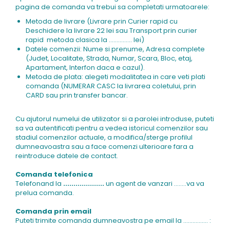
pagina de comanda va trebui sa completati urmatoarele:
Metoda de livrare (Livrare prin Curier rapid cu
Deschidere la livrare 22 lei sau Transport prin curier
rapid metoda clasica la ............... lei)
Datele comenzii: Nume si prenume, Adresa complete
(Judet, Localitate, Strada, Numar, Scara, Bloc, etaj,
Apartament, Interfon daca e cazul).
Metoda de plata: alegeti modalitatea in care veti plati
comanda (NUMERAR CASC la livrarea coletului, prin
CARD sau prin transfer bancar.
Cu ajutorul numelui de utilizator si a parolei introduse, puteti
sa va autentificati pentru a vedea istoricul comenzilor sau
stadiul comenzilor actuale, a modifica/sterge profilul
dumneavoastra sau a face comenzi ulterioare fara a
reintroduce datele de contact.
Comanda telefonica
Telefonand la
....................
un agent de vanzari ........va va
prelua comanda.
Comanda prin email
Puteti trimite comanda dumneavostra pe email la ................ :