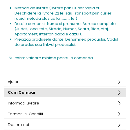
Metoda de livrare (Livrare prin Curier rapid cu
Deschidere la livrare 22 lei sau Transport prin curier
rapid metoda clasica la ,,,,,,,,,,, lei)
Datele comenzii: Nume si prenume, Adresa complete
(Judet, Localitate, Strada, Numar, Scara, Bloc, etaj,
Apartament, Interfon daca e cazul).
Precizati produsele dorite: Denumirea produslui, Codul
de produs sau link-ul produsului.
Nu exista valoare minima pentru o comanda.
Ajutor
Cum Cumpar
Informatii Livrare
Termeni si Conditii
Despre noi