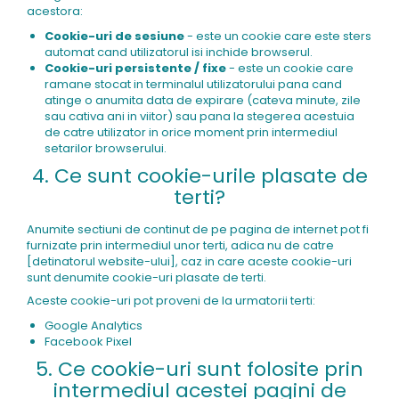
acestora:
Cookie-uri de sesiune
- este un cookie care este sters
automat cand utilizatorul isi inchide browserul.
Cookie-uri persistente / fixe
- este un cookie care
ramane stocat in terminalul utilizatorului pana cand
atinge o anumita data de expirare (cateva minute, zile
sau cativa ani in viitor) sau pana la stegerea acestuia
de catre utilizator in orice moment prin intermediul
setarilor browserului.
4. Ce sunt cookie-urile plasate de
terti?
Anumite sectiuni de continut de pe pagina de internet pot fi
furnizate prin intermediul unor terti, adica nu de catre
[detinatorul website-ului], caz in care aceste cookie-uri
sunt denumite cookie-uri plasate de terti.
Aceste cookie-uri pot proveni de la urmatorii terti:
Google Analytics
Facebook Pixel
5. Ce cookie-uri sunt folosite prin
intermediul acestei pagini de