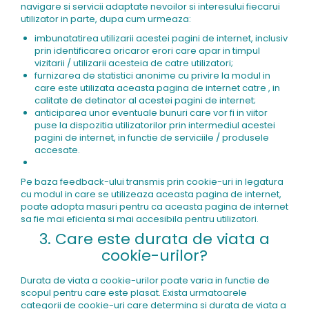
navigare si servicii adaptate nevoilor si interesului fiecarui
utilizator in parte, dupa cum urmeaza:
imbunatatirea utilizarii acestei pagini de internet, inclusiv
prin identificarea oricaror erori care apar in timpul
vizitarii / utilizarii acesteia de catre utilizatori;
furnizarea de statistici anonime cu privire la modul in
care este utilizata aceasta pagina de internet catre , in
calitate de detinator al acestei pagini de internet;
anticiparea unor eventuale bunuri care vor fi in viitor
puse la dispozitia utilizatorilor prin intermediul acestei
pagini de internet, in functie de serviciile / produsele
accesate.
Pe baza feedback-ului transmis prin cookie-uri in legatura
cu modul in care se utilizeaza aceasta pagina de internet,
poate adopta masuri pentru ca aceasta pagina de internet
sa fie mai eficienta si mai accesibila pentru utilizatori.
3. Care este durata de viata a
cookie-urilor?
Durata de viata a cookie-urilor poate varia in functie de
scopul pentru care este plasat. Exista urmatoarele
categorii de cookie-uri care determina si durata de viata a