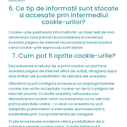
utilizatori.
6. Ce tip de informatii sunt stocate
si accesate prin intermediul
cookie-urilor?
Cookie-urile pastreaza informatii intr-un fisier text de mici
dimensiuni care permit recunoasterea browserului.
Aceasta pagina de internet recunoaste browserul pana
cand cookie-urile expira sau sunt sterse.
7. Cum pot fi oprite cookie-urile?
Dezactivarea si refuzul de a primi cookie-uri pot face
aceasta pagina de internet dificil de vizitat, atragand dupa
sine limitari ale posibilitatilor de utilizare ale acesteia.
Utilizatorii isi pot configura browserul sa respinga fisierele
cookie sau sa fie acceptate cookie-uri de la o pagina de
internet anume. Cu toate acestea, refuzarea sau
dezactivarea cookie-urilor nu inseamna ca nu veti mai
primi publicitate online - ci doar ca aceasta nu va fi
adaptata preferintelor si interesele dumneavoastra,
evidentiate prin comportamentul de navigare.
Toate browserele moderne ofera posibilitatea de a
schimba setarile cookie-urilor. Aceste setari pot fi