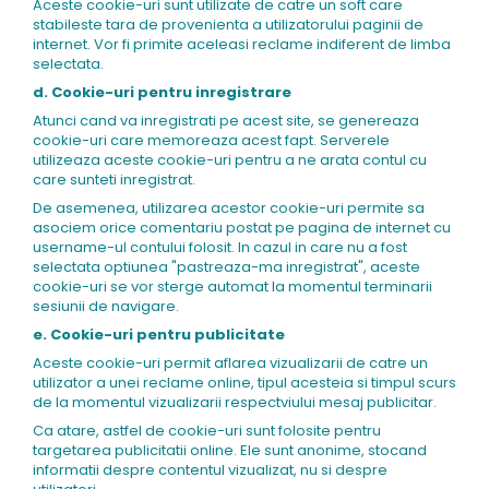
Aceste cookie-uri sunt utilizate de catre un soft care
stabileste tara de provenienta a utilizatorului paginii de
internet. Vor fi primite aceleasi reclame indiferent de limba
selectata.
d. Cookie-uri pentru inregistrare
Atunci cand va inregistrati pe acest site, se genereaza
cookie-uri care memoreaza acest fapt. Serverele
utilizeaza aceste cookie-uri pentru a ne arata contul cu
care sunteti inregistrat.
De asemenea, utilizarea acestor cookie-uri permite sa
asociem orice comentariu postat pe pagina de internet cu
username-ul contului folosit. In cazul in care nu a fost
selectata optiunea "pastreaza-ma inregistrat", aceste
cookie-uri se vor sterge automat la momentul terminarii
sesiunii de navigare.
e. Cookie-uri pentru publicitate
Aceste cookie-uri permit aflarea vizualizarii de catre un
utilizator a unei reclame online, tipul acesteia si timpul scurs
de la momentul vizualizarii respectviului mesaj publicitar.
Ca atare, astfel de cookie-uri sunt folosite pentru
targetarea publicitatii online. Ele sunt anonime, stocand
informatii despre contentul vizualizat, nu si despre