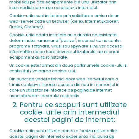
mobil sau pe alte echipamente ale unui utilizator prin
intermediul carora se acceseaza internetul.
Cookie-urile sunt instalate prin solicitarea emisa de un
web-server catre un browser (de ex. Internet Explorer,
Firefox, Chrome).
Cookie-urile odata instalate au o durata de existenta
determinata, ramanand "pasive", in sensul ca nu contin
programe software, virusi sau spyware si nu vor accesa
informatiile de pe hard driverul utilizatorului pe al carui
echipament au fost instalate.
Un cookie este format din doua parti:numele cookie-ului si
continutul / valoarea cookie-ului.
Din punct de vedere tehnic, doar web-serverul care a
trimis cookie-ul il poate accesa din nou in momentul in
care un utilizator se intoarce pe pagina de internet
asociata web-serverului respectiv.
2. Pentru ce scopuri sunt utilizate
cookie-urile prin intermediul
acestei pagini de internet:
Cookie-urile sunt utilizate pentru a furniza utilizatorilor
acestei pagini de internet o experienta mai buna de