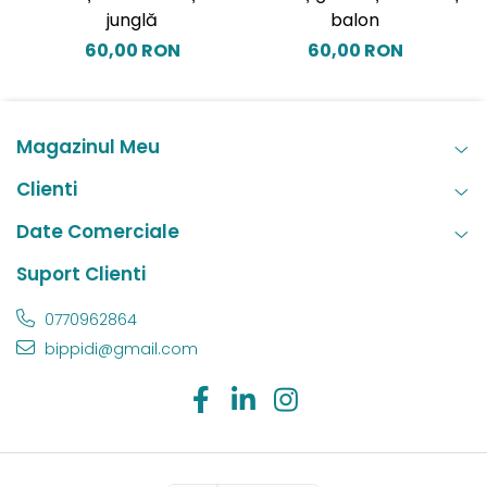
junglă
balon
60,00 RON
60,00 RON
Magazinul Meu
Clienti
Date Comerciale
Suport Clienti
0770962864
bippidi@gmail.com