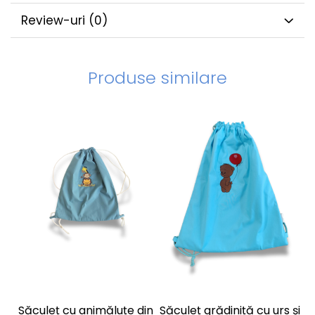
Review-uri
(0)
Produse similare
Săculeț cu animăluțe din
Săculeț grădiniță cu urs și
S