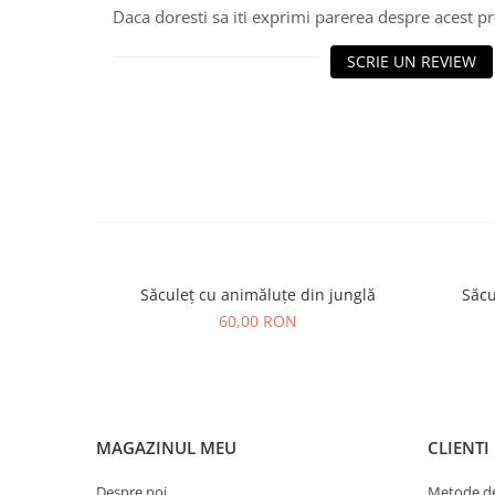
Daca doresti sa iti exprimi parerea despre acest 
SCRIE UN REVIEW
Săculeț cu animăluțe din junglă
Săcu
60,00 RON
MAGAZINUL MEU
CLIENTI
Despre noi
Metode de