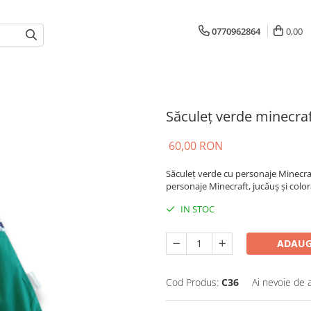
0770962864
0,00
Săculeț verde minecra
60,00 RON
Săculeț verde cu personaje Minecraft
personaje Minecraft, jucăuș și color
IN STOC
ADAUG
Cod Produs:
C36
Ai nevoie de 