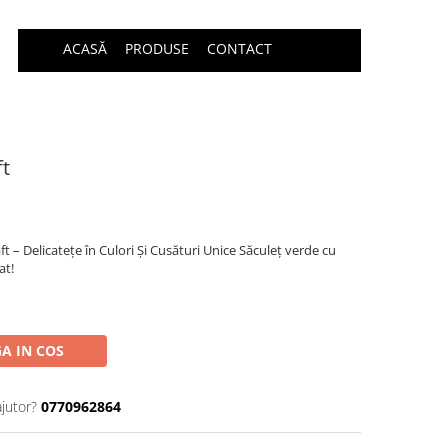
ACASĂ
PRODUSE
CONTACT
ft
 – Delicatețe în Culori Și Cusături Unice Săculeț verde cu
at!
A IN COS
ajutor?
0770962864