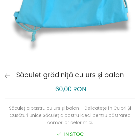
Săculeț grădiniță cu urs și balon
60,00 RON
Săculeț albastru cu urs și balon – Delicatețe în Culori Și
Cusături Unice Săculeț albastru ideal pentru păstrarea
comorilor celor mici.
IN STOC