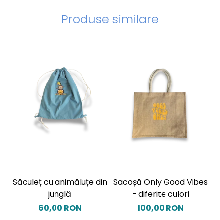
Produse similare
Săculeț cu animăluțe din
Sacoșă Only Good Vibes
junglă
- diferite culori
I
60,00 RON
100,00 RON