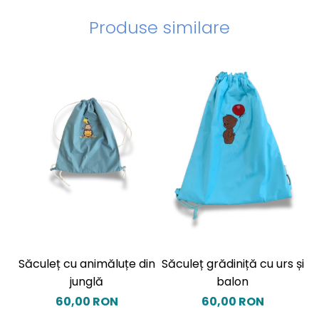
Produse similare
Săculeț cu animăluțe din
Săculeț grădiniță cu urs și
S
junglă
balon
60,00 RON
60,00 RON