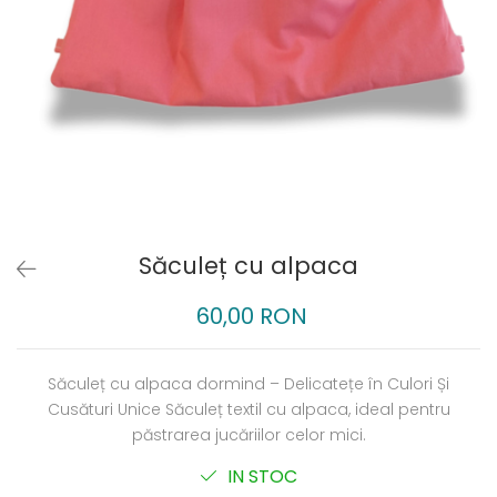
Săculeț cu alpaca
60,00 RON
Săculeț cu alpaca dormind – Delicatețe în Culori Și
Cusături Unice Săculeț textil cu alpaca, ideal pentru
păstrarea jucăriilor celor mici.
IN STOC