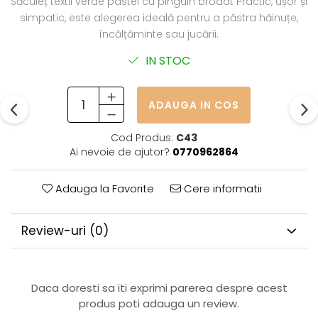
Săculeț textil verde pastel cu pinguin brodat Practic, ușor și
simpatic, este alegerea ideală pentru a păstra hăinuțe,
încălțăminte sau jucării.
IN STOC
ADAUGA IN COS
Cod Produs:
C43
Ai nevoie de ajutor?
0770962864
Adauga la Favorite
Cere informatii
Review-uri
(0)
Daca doresti sa iti exprimi parerea despre acest
produs poti adauga un review.