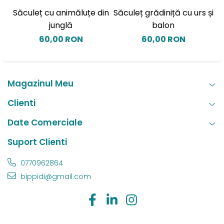
Săculeț cu animăluțe din
Săculeț grădiniță cu urs și
S
junglă
balon
60,00 RON
60,00 RON
Magazinul Meu
Clienti
Date Comerciale
Suport Clienti
0770962864
bippidi@gmail.com