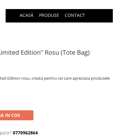
ACASĂ
PRODUSE
CONTACT
Limited Edition" Rosu (Tote Bag)
ited Edition rosu, creata pentru cei care apreciaza produsele
A IN COS
ajutor?
0770962864