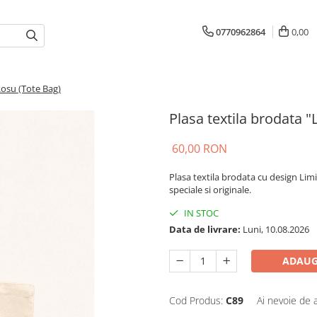
0770962864
0,00
Rosu (Tote Bag)
Plasa textila brodata "
60,00 RON
Plasa textila brodata cu design Lim
speciale si originale.
IN STOC
Data de livrare:
Luni, 10.08.2026
ADAUG
Cod Produs:
C89
Ai nevoie de 