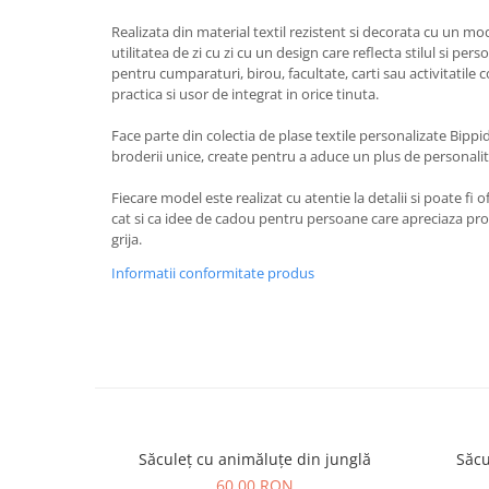
Realizata din material textil rezistent si decorata cu un mo
utilitatea de zi cu zi cu un design care reflecta stilul si per
pentru cumparaturi, birou, facultate, carti sau activitatile co
practica si usor de integrat in orice tinuta.
Face parte din colectia de plase textile personalizate Bippi
broderii unice, create pentru a aduce un plus de personalitat
Fiecare model este realizat cu atentie la detalii si poate fi o
cat si ca idee de cadou pentru persoane care apreciaza prod
grija.
Informatii conformitate produs
Săculeț cu animăluțe din junglă
Săcu
60,00 RON