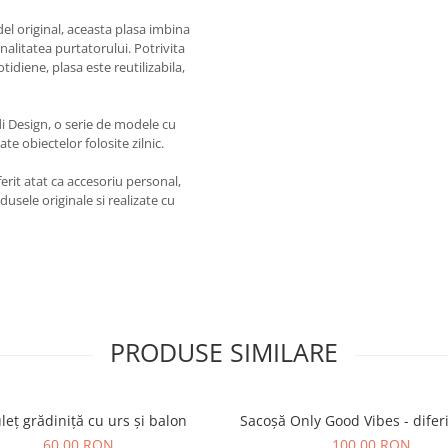
del original, aceasta plasa imbina
sonalitatea purtatorului. Potrivita
tidiene, plasa este reutilizabila,
di Design, o serie de modele cu
e obiectelor folosite zilnic.
ferit atat ca accesoriu personal,
usele originale si realizate cu
PRODUSE SIMILARE
leț grădiniță cu urs și balon
Sacoșă Only Good Vibes - diferi
60,00 RON
100,00 RON