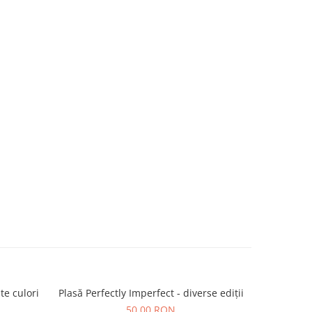
te culori
Plasă Perfectly Imperfect - diverse ediții
50,00 RON