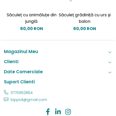
Săculeț cu animăluțe din
Săculeț grădiniță cu urs și
S
junglă
balon
60,00 RON
60,00 RON
Magazinul Meu
Clienti
Date Comerciale
Suport Clienti
0770962864
bippidi@gmail.com