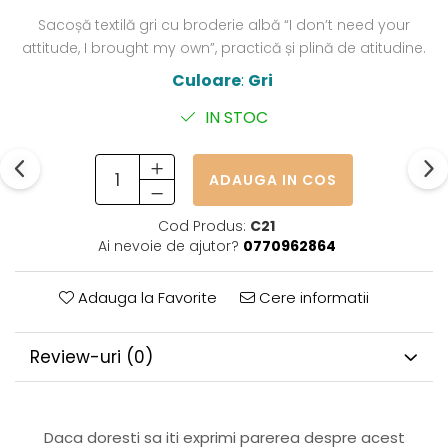
Sacoșă textilă gri cu broderie albă “I don’t need your
attitude, I brought my own”, practică și plină de atitudine.
Culoare
:
Gri
IN STOC
ADAUGA IN COS
Cod Produs:
C21
Ai nevoie de ajutor?
0770962864
Adauga la Favorite
Cere informatii
Review-uri
(0)
Daca doresti sa iti exprimi parerea despre acest