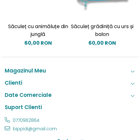
Săculeț cu animăluțe din
Săculeț grădiniță cu urs și
S
junglă
balon
60,00 RON
60,00 RON
Magazinul Meu
Clienti
Date Comerciale
Suport Clienti
0770962864
bippidi@gmail.com