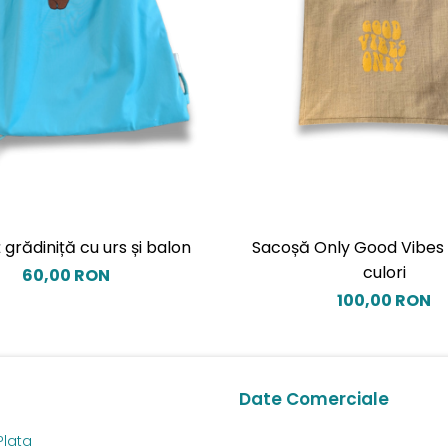
 grădiniță cu urs și balon
Sacoșă Only Good Vibes -
culori
60,00 RON
100,00 RON
Date Comerciale
Plata