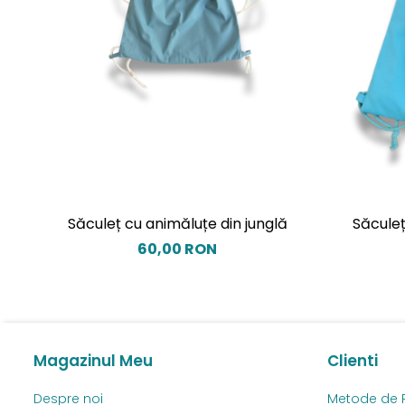
Săculeț cu animăluțe din junglă
Săculeț
60,00 RON
Magazinul Meu
Clienti
Despre noi
Metode de 