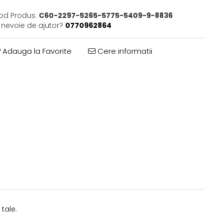
od Produs:
C60-2297-5265-5775-5409-9-8836
i nevoie de ajutor?
0770962864
Adauga la Favorite
Cere informatii
tale.