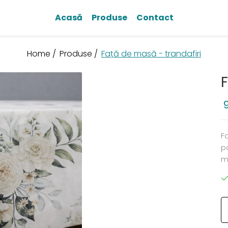
Acasă
Produse
Contact
Home /
Produse /
Față de masă - trandafiri
F
p
m