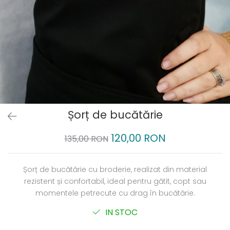
Șorț de bucătărie
120,00 RON
135,00 RON
Șorț de bucătărie cu broderie, realizat din material
rezistent și confortabil, ideal pentru gătit, copt sau
momentele petrecute cu drag în bucătărie.
IN STOC