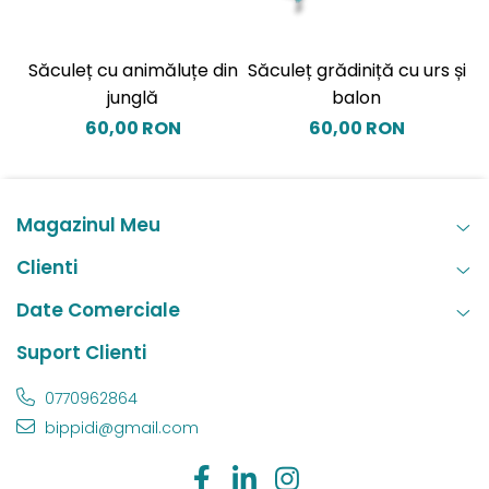
Săculeț cu animăluțe din
Săculeț grădiniță cu urs și
S
junglă
balon
60,00 RON
60,00 RON
Magazinul Meu
Clienti
Date Comerciale
Suport Clienti
0770962864
bippidi@gmail.com