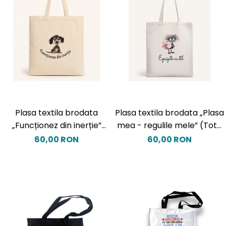
Plasa textila brodata
Plasa textila brodata „Plasa
„Funcționez din inerție”
mea - regulile mele” (Tote
(Tote Bag)
Bag)
60,00 RON
60,00 RON