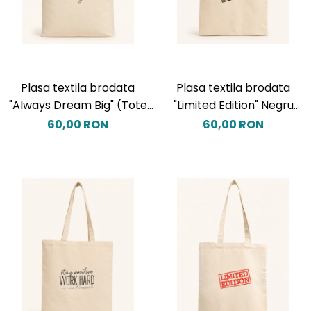
Plasa textila brodata
Plasa textila brodata
"Always Dream Big" (Tote
"Limited Edition" Negru
Bag)
(Tote Bag)
60,00 RON
60,00 RON