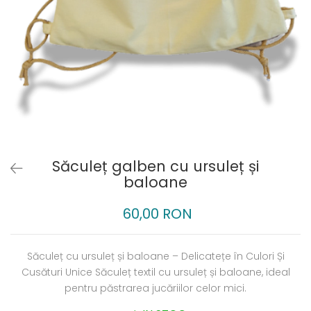
Săculeț galben cu ursuleț și
baloane
60,00 RON
Săculeț cu ursuleț și baloane – Delicatețe în Culori Și
Cusături Unice Săculeț textil cu ursuleț și baloane, ideal
pentru păstrarea jucăriilor celor mici.