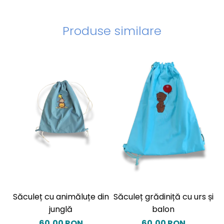
Produse similare
Săculeț cu animăluțe din
Săculeț grădiniță cu urs și
S
junglă
balon
60,00 RON
60,00 RON