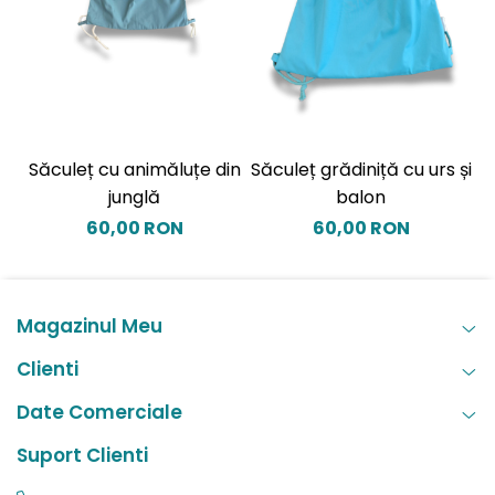
Săculeț cu animăluțe din
Săculeț grădiniță cu urs și
S
junglă
balon
60,00 RON
60,00 RON
Magazinul Meu
Clienti
Date Comerciale
Suport Clienti