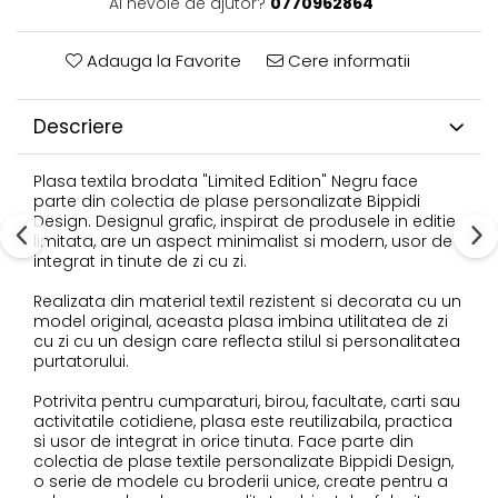
Ai nevoie de ajutor?
0770962864
Adauga la Favorite
Cere informatii
Descriere
Plasa textila brodata "Limited Edition" Negru face
parte din colectia de plase personalizate Bippidi
Design. Designul grafic, inspirat de produsele in editie
limitata, are un aspect minimalist si modern, usor de
integrat in tinute de zi cu zi.
Realizata din material textil rezistent si decorata cu un
model original, aceasta plasa imbina utilitatea de zi
cu zi cu un design care reflecta stilul si personalitatea
purtatorului.
Potrivita pentru cumparaturi, birou, facultate, carti sau
activitatile cotidiene, plasa este reutilizabila, practica
si usor de integrat in orice tinuta. Face parte din
colectia de plase textile personalizate Bippidi Design,
o serie de modele cu broderii unice, create pentru a