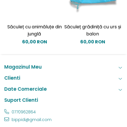
Săculeț cu animăluțe din
Săculeț grădiniță cu urs și
S
junglă
balon
60,00 RON
60,00 RON
Magazinul Meu
Clienti
Date Comerciale
Suport Clienti
0770962864
bippidi@gmail.com