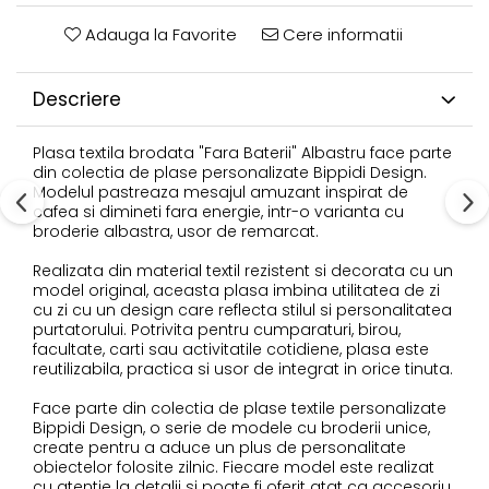
Adauga la Favorite
Cere informatii
Descriere
Plasa textila brodata "Fara Baterii" Albastru face parte
din colectia de plase personalizate Bippidi Design.
Modelul pastreaza mesajul amuzant inspirat de
cafea si dimineti fara energie, intr-o varianta cu
broderie albastra, usor de remarcat.
Realizata din material textil rezistent si decorata cu un
model original, aceasta plasa imbina utilitatea de zi
cu zi cu un design care reflecta stilul si personalitatea
purtatorului. Potrivita pentru cumparaturi, birou,
facultate, carti sau activitatile cotidiene, plasa este
reutilizabila, practica si usor de integrat in orice tinuta.
Face parte din colectia de plase textile personalizate
Bippidi Design, o serie de modele cu broderii unice,
create pentru a aduce un plus de personalitate
obiectelor folosite zilnic. Fiecare model este realizat
cu atentie la detalii si poate fi oferit atat ca accesoriu