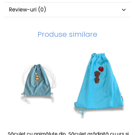
Review-uri
(0)
Produse similare
Săculeț cu animăluțe din
Săculeț grădiniță cu urs și
S