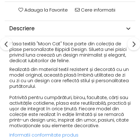
Adauga la Favorite
Cere informatii
Descriere
Plasa textilă "Moon Cat" face parte din colecția de
plase personalizate Bippidi Design. Silueta unei pisici
privind luna creează un design minimalist și elegant,
dedicat iubitorilor de feline.
Realizată din material textil rezistent și decorată cu un
model original, această plasă îmbină utilitatea de zi
cu zi cu un design care reflectă stilul și personalitatea
purtătorului.
Potrivită pentru cumpărături, birou, facultate, cărți sau
activitățile cotidiene, plasa este reutilizabilă, practică și
ușor de integrat în orice ținută. Fiecare model din
colecție este realizat în ediție limitată și se remarcă
printr-un design unic, inspirat din umor, pasiuni, citate
motivaționale sau elemente decorative.
Informatii conformitate produs