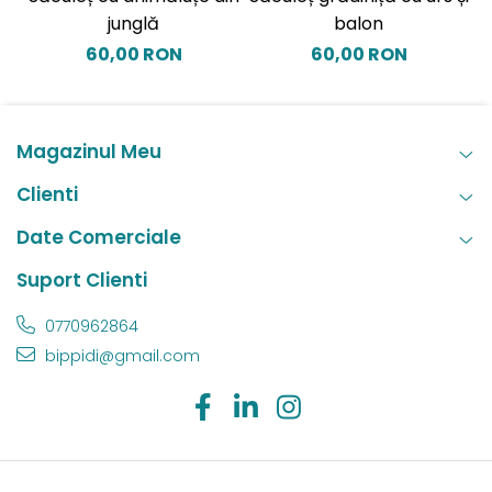
junglă
balon
60,00 RON
60,00 RON
Magazinul Meu
Clienti
Date Comerciale
Suport Clienti
0770962864
bippidi@gmail.com