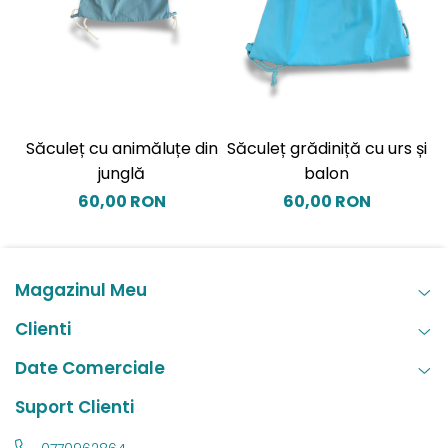
Săculeț cu animăluțe din
Săculeț grădiniță cu urs și
S
junglă
balon
60,00 RON
60,00 RON
Magazinul Meu
Clienti
Date Comerciale
Suport Clienti