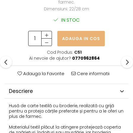
farmec.
Dimensiuni: 22/28 cm
IN STOC
ADAUGA IN COS
Cod Produs:
C51
Ai nevoie de ajutor?
0770962864
Adauga la Favorite
Cere informatii
Descriere
Husă de carte textilă cu broderie, realizată cu grijă
pentru a proteja cărțile preferate și pentru a le oferi un
plus de farmec.
Materialul textil plăcut la atingere protejează coperta
de zgârieturi, îndoituri sau murdărie, iar broderia