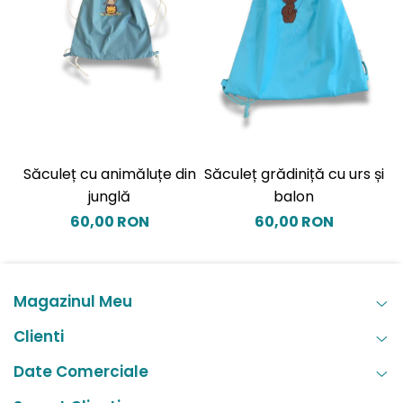
Săculeț cu animăluțe din
Săculeț grădiniță cu urs și
S
junglă
balon
60,00 RON
60,00 RON
Magazinul Meu
Clienti
Date Comerciale