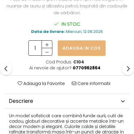
nuanțe de auriu și albastru petrol, inspirată din cadourile
de sărbători.
IN STOC
Data de livrare:
Miercuri, 12.08.2026
ADAUGA IN COS
Cod Produs:
C104
Ai nevoie de ajutor?
0770962864
Adauga la Favorite
Cere informatii
Descriere
Un model sofisticat care combină funde aurii, cutii de
cadou, globuri decorative și accente metalice într-un
decor modern și elegant. Culorile calde și detaliile
rafinate transformă masa într-un punct de atracție în