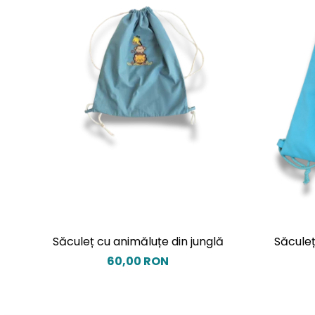
Săculeț cu animăluțe din junglă
Săculeț
60,00 RON