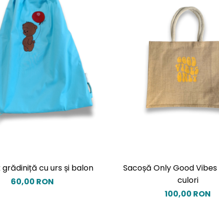
 grădiniță cu urs și balon
Sacoșă Only Good Vibes -
culori
60,00 RON
100,00 RON