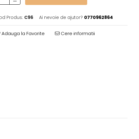
od Produs:
C96
Ai nevoie de ajutor?
0770962864
Adauga la Favorite
Cere informatii