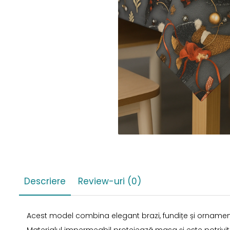
Descriere
Review-uri
(0)
Acest model combina elegant brazi, fundițe și ornament
Materialul impermeabil protejează masa și este potrivit p