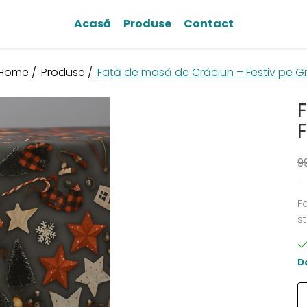
Acasă
Produse
Contact
Home /
Produse /
Față de masă de Crăciun – Festiv pe Gr
F
9
F
st
D