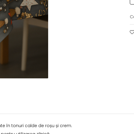
C
e în tonuri calde de roșu și crem.
entru utilizarea zilnică.