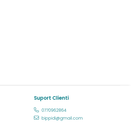
Suport Clienti
0770962864
bippidi@gmail.com