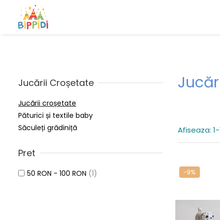
Jucăr
Jucării Croșetate
Jucării croșetate
Păturici și textile baby
Săculeți grădiniță
Afiseaza:
1-
Pret
-9%
50 RON - 100 RON
(1)