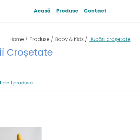
Acasă
Produse
Contact
Home /
Produse /
Baby & Kids /
Jucării croșetate
ii Croșetate
1
din
1
produse