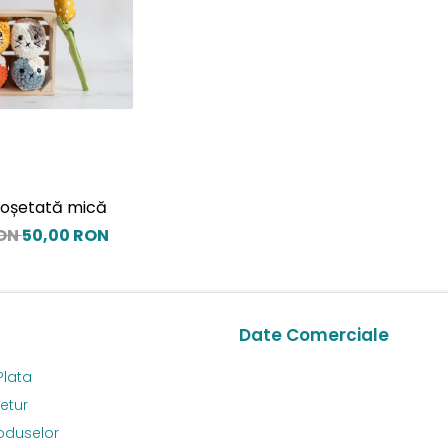
croșetată mică
RON
50,00 RON
Date Comerciale
Plata
Retur
oduselor