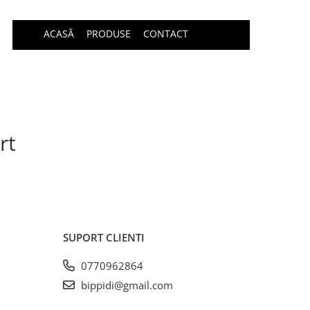
ACASĂ
PRODUSE
CONTACT
rt
SUPORT CLIENTI
0770962864
bippidi@gmail.com